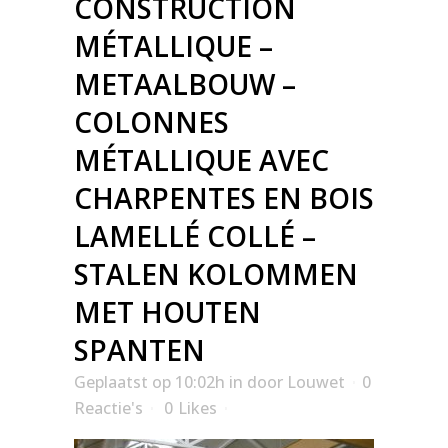
CONSTRUCTION
MÉTALLIQUE –
METAALBOUW –
COLONNES
MÉTALLIQUE AVEC
CHARPENTES EN BOIS
LAMELLÉ COLLÉ –
STALEN KOLOMMEN
MET HOUTEN
SPANTEN
Geplaatst op 10:02h
in
door
Louwet
0
Reactie's
0
Likes