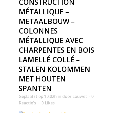
CONSTRUCTION
MÉTALLIQUE –
METAALBOUW –
COLONNES
MÉTALLIQUE AVEC
CHARPENTES EN BOIS
LAMELLÉ COLLÉ –
STALEN KOLOMMEN
MET HOUTEN
SPANTEN
Geplaatst op 10:02h
in
door
Louwet
0
Reactie's
0
Likes