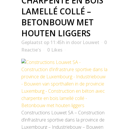
CHARPENTE EN BOIS
LAMELLÉ COLLÉ –
BETONBOUW MET
HOUTEN LIGGERS
Geplaatst op 11:45h
in
door
Louwet
0
Reactie's
0
Likes
Constructions Louwet SA – Construction
d’infrastrure sportive dans la province de
Luxembourg – Industriebouw – Bouwen