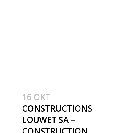
SPORTHALLEN IN DE
PROVINCIE LUXEMBURG
– CONSTRUCTION EN
BÉTON AVEC
CHARPENTE EN BOIS
LAMELLÉ COLLÉ –
BETONBOUW MET
HOUTEN LIGGERS
16 OKT
CONSTRUCTIONS
LOUWET SA –
CONSTRUCTION