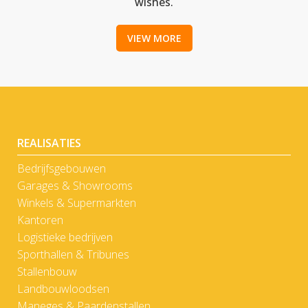
wishes.
VIEW MORE
REALISATIES
Bedrijfsgebouwen
Garages & Showrooms
Winkels & Supermarkten
Kantoren
Logistieke bedrijven
Sporthallen & Tribunes
Stallenbouw
Landbouwloodsen
Maneges & Paardenstallen