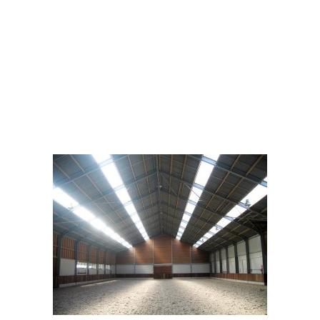
METAALBOUW –
COLONNES
MÉTALLIQUE AVEC
CHARPENTES – STALEN
KOLOMMEN