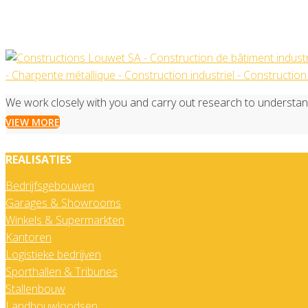
Construction de bâtiment ag
magasin (1)
We work closely with you and carry out research to understa
VIEW MORE
REALISATIES
Bedrijfsgebouwen
Garages & Showrooms
Winkels & Supermarkten
Kantoren
Logistieke bedrijven
Sporthallen & Tribunes
Stallenbouw
Landbouwloodsen