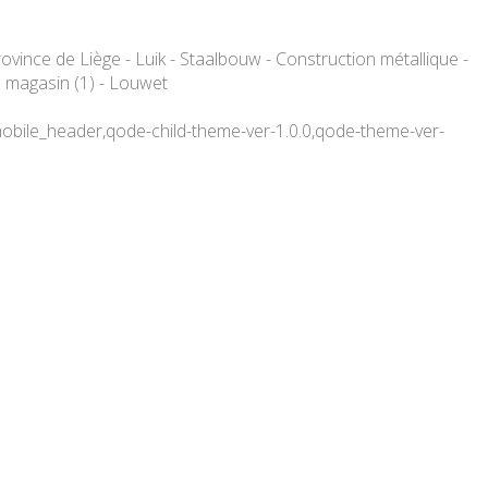
vince de Liège - Luik - Staalbouw - Construction métallique -
e magasin (1) - Louwet
obile_header,qode-child-theme-ver-1.0.0,qode-theme-ver-
striel – Industriebouw –
ge – Luik – Staalbouw –
ction industriel –