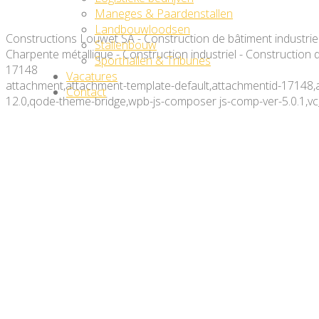
Maneges & Paardenstallen
Landbouwloodsen
Constructions Louwet SA - Construction de bâtiment industriel
Stallenbouw
Charpente métallique - Construction industriel - Construction
Sporthallen & Tribunes
17148
Vacatures
attachment,attachment-template-default,attachmentid-17148,
Contact
12.0,qode-theme-bridge,wpb-js-composer js-comp-ver-5.0.1,v
Constructions Louwet SA – C
Kantorenbouw – Construction
Construction métallique – Ch