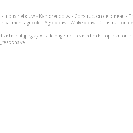
 - Industriebouw - Kantorenbouw - Construction de bureau - Pro
 de bâtiment agricole - Agrobouw - Winkelbouw - Construction d
attachment-jpeg,ajax_fade,page_not_loaded,,hide_top_bar_on_m
c_responsive
onstruction de bâtiment indu
 de bureau – Province de Liè
arpente métallique – Constru