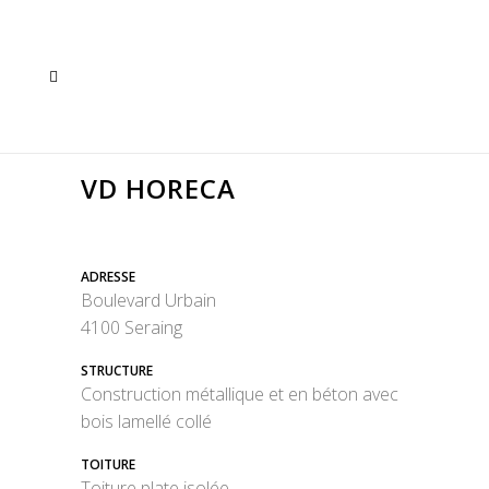
VD HORECA
ADRESSE
Boulevard Urbain
4100 Seraing
STRUCTURE
Construction métallique et en béton avec
bois lamellé collé
TOITURE
Toiture plate isolée