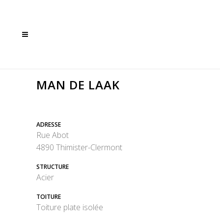
MAN DE LAAK
ADRESSE
Rue Abot
4890 Thimister-Clermont
STRUCTURE
Acier
TOITURE
Toiture plate isolée