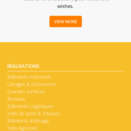
wishes.
VIEW MORE
RÉALISATIONS
Bâtiments Industriels
Garages & Showrooms
Grandes Surfaces
Bureaux
Bâtiments Logistiques
Halls de sport & Tribunes
Bâtiments d'élévage
Halls Agricoles