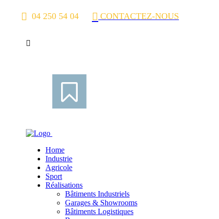
04 250 54 04
CONTACTEZ-NOUS
Home
Industrie
Agricole
Sport
Réalisations
Bâtiments Industriels
Garages & Showrooms
Bâtiments Logistiques