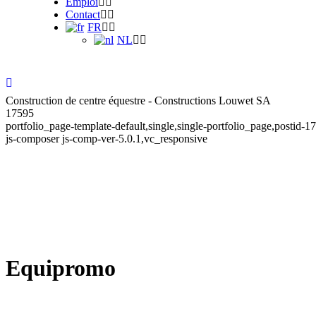
Emploi
Contact
FR
NL
Construction de centre équestre - Constructions Louwet SA
17595
portfolio_page-template-default,single,single-portfolio_page,posti
js-composer js-comp-ver-5.0.1,vc_responsive
Equipromo