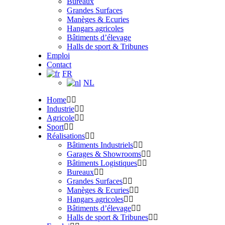
Bureaux
Grandes Surfaces
Manèges & Ecuries
Hangars agricoles
Bâtiments d’élevage
Halls de sport & Tribunes
Emploi
Contact
FR
NL
Home
Industrie
Agricole
Sport
Réalisations
Bâtiments Industriels
Garages & Showrooms
Bâtiments Logistiques
Bureaux
Grandes Surfaces
Manèges & Ecuries
Hangars agricoles
Bâtiments d’élevage
Halls de sport & Tribunes