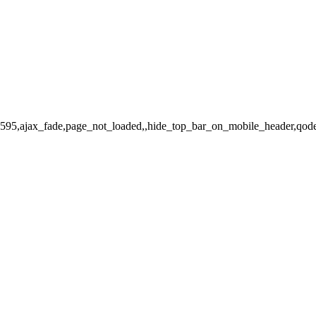
d-17595,ajax_fade,page_not_loaded,,hide_top_bar_on_mobile_header,qo