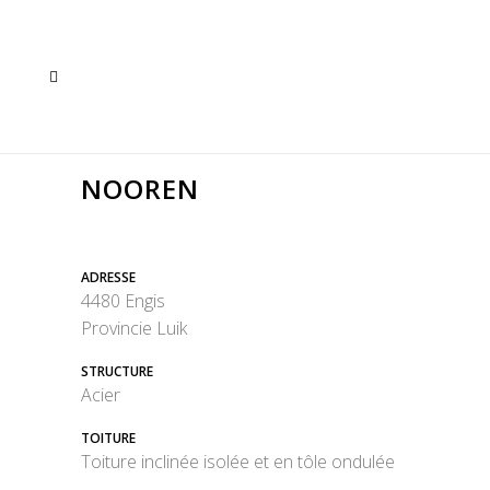
NOOREN
ADRESSE
4480 Engis
Provincie Luik
STRUCTURE
Acier
TOITURE
Toiture inclinée isolée et en tôle ondulée