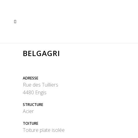
BELGAGRI
ADRESSE
Rue des Tuilliers
4480 Engis
STRUCTURE
Acier
TOITURE
Toiture plate isolée