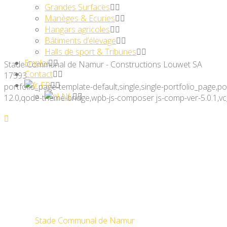
Grandes Surfaces
Manèges & Ecuries
Hangars agricoles
Bâtiments d’élevage
Halls de sport & Tribunes
Emploi
Stade Communal de Namur - Constructions Louwet SA
Contact
17593
FR
portfolio_page-template-default,single,single-portfolio_page
NL
12.0,qode-theme-bridge,wpb-js-composer js-comp-ver-5.0.1,v
Stade Communal de Namur
Home
>
Stade Communal de Namur