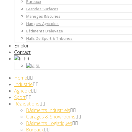
Bureaux
Grandes Surfaces
Manèges & Ecuries
Hangars Agricoles
Bâtiments D’élevage
Halls De Sport & Tribunes
Emploi
Contact
FR
NL
Home
Industrie
Agricole
Sport
Réalisations
Bâtiments Industriels
Garages & Showrooms
Bâtiments Logistiques
Bureaux