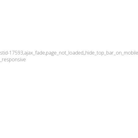
,postid-17593,ajax_fade,page_not_loaded,,hide_top_bar_on_mobi
c_responsive