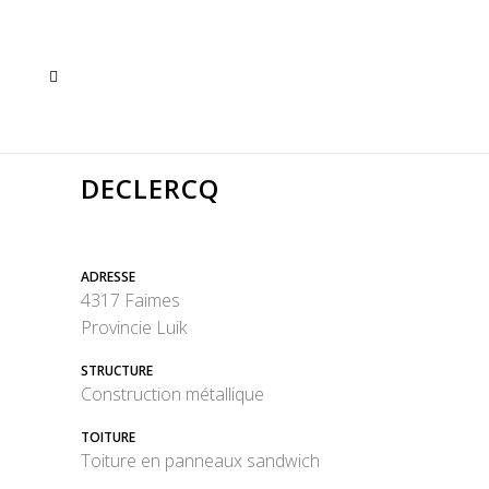
DECLERCQ
ADRESSE
4317 Faimes
Provincie Luik
STRUCTURE
Construction métallique
TOITURE
Toiture en panneaux sandwich